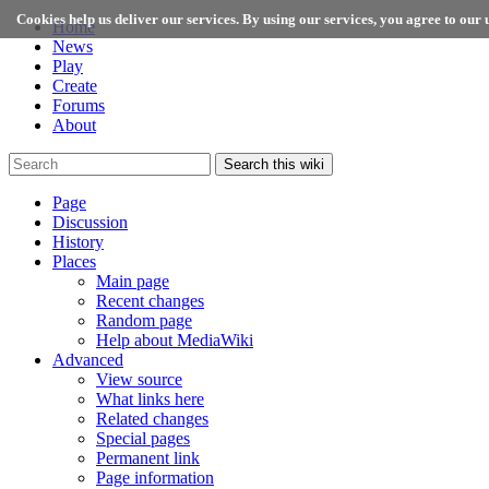
Cookies help us deliver our services. By using our services, you agree to our u
Home
News
Play
Create
Forums
About
Search this wiki
Page
Discussion
History
Places
Main page
Recent changes
Random page
Help about MediaWiki
Advanced
View source
What links here
Related changes
Special pages
Permanent link
Page information