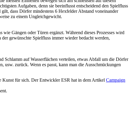
die meisten Einheiten bewegen sich am schnellsten auf diesem
ichtigsten Aufgaben, denn sie beeinflusst entscheidend den Spielfluss
 gilt, dass Dörfer mindestens 6 Hexfelder Abstand voneinander
rweise zu einem Ungleichgewicht.
ns wie Gängen oder Türen ergänzt. Während dieses Prozesses wird
uch der gewünschte Spielfluss immer wieder bedacht werden,
und Schlamm auf Wasserflächen verteilen, etwas Abfall um die Dörfer
hen, usw. zurück. Wenn es passt, kann man die Ausschmückungen
ne Kunst für sich. Der Entwickler ESR hat in dem Artikel
Campaign
ent.