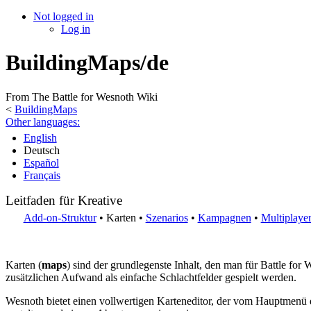
Not logged in
Log in
BuildingMaps/de
From The Battle for Wesnoth Wiki
<
BuildingMaps
Other languages:
English
Deutsch
Español
Français
Leitfaden für Kreative
Add-on-Struktur
•
Karten
•
Szenarios
•
Kampagnen
•
Multiplayer
Karten (
maps
) sind der grundlegenste Inhalt, den man für Battle fo
zusätzlichen Aufwand als einfache Schlachtfelder gespielt werden.
Wesnoth bietet einen vollwertigen Karteneditor, der vom Hauptmenü 