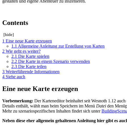
gestalten und eigene Abenteuer zu inszenieren.
Contents
[
hide
]
1
Eine neue Karte erzeugen
1.1
Allgemeine Anleitung zur Erstellung von Karten
2
Wie geht es weiter?
2.1
Die Karte spielen
2.2
Die Karte in einem Szenario verwenden
2.3
Die Karte teilen
3
Weiterführende Informationen
4
Siehe auch
Eine neue Karte erzeugen
Vorbemerkung:
Der Karteneditor beinhaltet seit Wesnoth 1.12 auch 
Details enthält, wählt man beim Speichern im Menü
Datei
den Menü
Mehr zu szenariospezifischen Inhalten findet sich unter
BuildingScena
Neben diese eher allgemein gehaltenen Anleitung hier gibt es auc