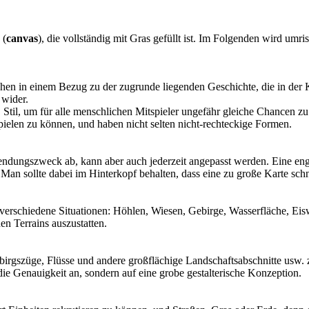
 (
canvas
), die vollständig mit Gras gefüllt ist. Im Folgenden wird umri
hen in einem Bezug zu der zugrunde liegenden Geschichte, die in der K
 wider.
til, um für alle menschlichen Mitspieler ungefähr gleiche Chancen zu 
spielen zu können, und haben nicht selten nicht-rechteckige Formen.
ndungszweck ab, kann aber auch jederzeit angepasst werden. Eine engm
 Man sollte dabei im Hinterkopf behalten, dass eine zu große Karte sch
 verschiedene Situationen: Höhlen, Wiesen, Gebirge, Wasserfläche, Eiswü
n Terrains auszustatten.
Gebirgszüge, Flüsse und andere großflächige Landschaftsabschnitte us
ie Genauigkeit an, sondern auf eine grobe gestalterische Konzeption.