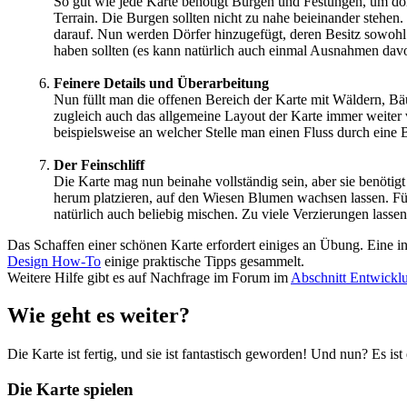
So gut wie jede Karte benötigt Burgen und Festungen, um dor
Terrain. Die Burgen sollten nicht zu nahe beieinander stehen.
darauf. Nun werden Dörfer hinzugefügt, deren Besitz sowohl
haben sollten (es kann natürlich auch einmal Ausnahmen davo
Feinere Details und Überarbeitung
Nun füllt man die offenen Bereich der Karte mit Wäldern, 
zugleich auch das allgemeine Layout der Karte immer weiter v
beispielsweise an welcher Stelle man einen Fluss durch eine 
Der Feinschliff
Die Karte mag nun beinahe vollständig sein, aber sie benöti
herum platzieren, auf den Wiesen Blumen wachsen lassen. Fü
natürlich auch beliebig mischen. Zu viele Verzierungen lassen
Das Schaffen einer schönen Karte erfordert einiges an Übung. Eine in
Design How-To
einige praktische Tipps gesammelt.
Weitere Hilfe gibt es auf Nachfrage im Forum im
Abschnitt Entwickl
Wie geht es weiter?
Die Karte ist fertig, und sie ist fantastisch geworden! Und nun? Es ist
Die Karte spielen