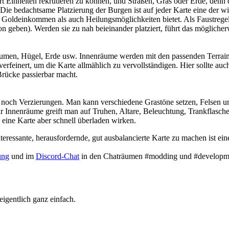
t Einheiten rekrutieren zu können, und Straßen, Gras oder Erde, denn 
 Die bedachtsame Platzierung der Burgen ist auf jeder Karte eine der w
 Goldeinkommen als auch Heilungsmöglichkeiten bietet. Als Faustregel
n geben). Werden sie zu nah beieinander platziert, führt das mögliche
Bäumen, Hügel, Erde usw. Innenräume werden mit den passenden Terrai
erfeinert, um die Karte allmählich zu vervollständigen. Hier sollte a
Brücke passierbar macht.
gt noch Verzierungen. Man kann verschiedene Grastöne setzen, Felsen 
r Innenräume greift man auf Truhen, Altare, Beleuchtung, Trankflasc
 eine Karte aber schnell überladen wirken.
teressante, herausfordernde, gut ausbalancierte Karte zu machen ist ei
ung
und im
Discord-Chat
in den Chaträumen #modding und #developm
 eigentlich ganz einfach.