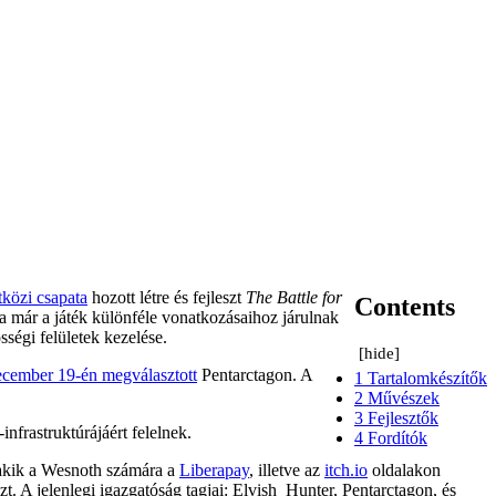
közi csapata
hozott létre és fejleszt
The Battle for
Contents
ta már a játék különféle vonatkozásaihoz járulnak
ségi felületek kezelése.
[
hide
]
ecember 19-én megválasztott
Pentarctagon. A
1
Tartalomkészítők
2
Művészek
3
Fejlesztők
infrastruktúrájáért felelnek.
4
Fordítók
 akik a Wesnoth számára a
Liberapay
, illetve az
itch.io
oldalakon
t. A jelenlegi igazgatóság tagjai: Elvish_Hunter, Pentarctagon, és