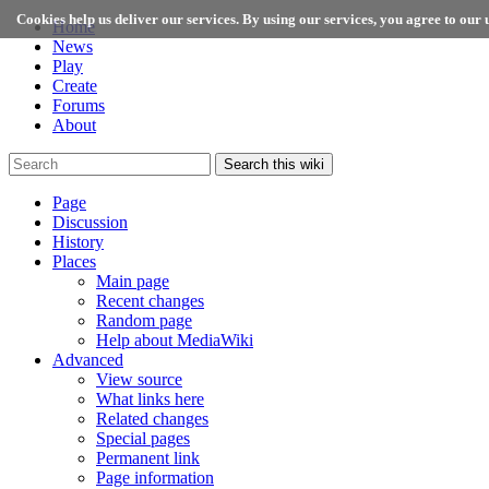
Cookies help us deliver our services. By using our services, you agree to our u
Home
News
Play
Create
Forums
About
Search this wiki
Page
Discussion
History
Places
Main page
Recent changes
Random page
Help about MediaWiki
Advanced
View source
What links here
Related changes
Special pages
Permanent link
Page information