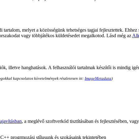
edi tartalom, melyet a közösségünk tehetséges tagjai fejlesztettek. Ehh
, korszakodat vagy többjátékos küldetésedet megalkotod. Lásd még az
Alk
 illetve hanghatások. A felhasználói tartalmak készítői is mindig igény
jogokkal kapcsolatos követelmények részletesen itt:
ImageMetadata
)
ajavításban
, a meglévő szoftverkód tisztításában és fejlesztésében, va
++ progrmozási stílusunk és szokásaink tekintetében