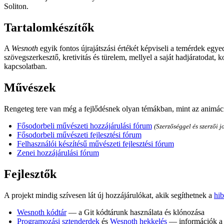
Soliton.
Tartalomkészítők
A
Wesnoth
egyik fontos újrajátszási értékét képviseli a temérdek egy
szövegszerkesztő, kretivitás és türelem, mellyel a saját hadjáratodat
kapcsolatban.
Művészek
Rengeteg tere van még a fejlődésnek olyan témákban, mint az animációk,
Fősodorbeli művészeti hozzájárulási fórum
(Szerzőséggel és szerzői 
Fősodorbeli művészeti fejlesztési fórum
Felhasználói készítésű művészeti fejlesztési fórum
Zenei hozzájárulási fórum
Fejlesztők
A projekt mindig szívesen lát új hozzájárulókat, akik segíthetnek a
hib
Wesnoth kódtár
— a Git kódtárunk használata és klónozása
Programozási sztenderdek
és
Wesnoth hekkelés
— információk a C