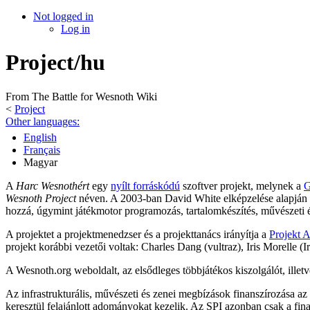
Not logged in
Log in
Project/hu
From The Battle for Wesnoth Wiki
<
Project
Other languages:
English
Français
Magyar
A
Harc Wesnothért
egy
nyílt forráskódú
szoftver projekt, melynek a
G
Wesnoth Project
néven. A 2003-ban David White elképzelése alapján 
hozzá, úgymint játékmotor programozás, tartalomkészítés, művészeti és
A projektet a projektmenedzser és a projekttanács irányítja a
Projekt 
projekt korábbi vezetői voltak: Charles Dang (vultraz), Iris Morelle (I
A Wesnoth.org weboldalt, az elsődleges többjátékos kiszolgálót, illetve 
Az infrastrukturális, művészeti és zenei megbízások finanszírozása az
keresztül felajánlott adományokat kezelik. Az SPI azonban csak a finan