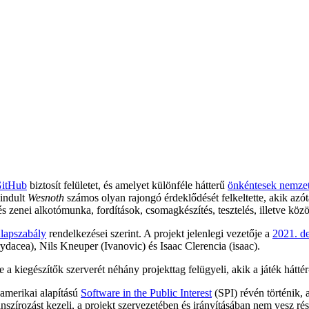
itHub
biztosít felületet, és amelyet különféle hátterű
önkéntesek nemzet
indult
Wesnoth
számos olyan rajongó érdeklődését felkeltette, akik azó
 zenei alkotómunka, fordítások, csomagkészítés, tesztelés, illetve közös
Alapszabály
rendelkezései szerint. A projekt jelenlegi vezetője a
2021. d
rydacea), Nils Kneuper (Ivanovic) és Isaac Clerencia (isaac).
a kiegészítők szerverét néhány projekttag felügyeli, akik a játék háttér-
 amerikai alapítású
Software in the Public Interest
(SPI) révén történik,
szírozást kezeli, a projekt szervezetében és irányításában nem vesz rész