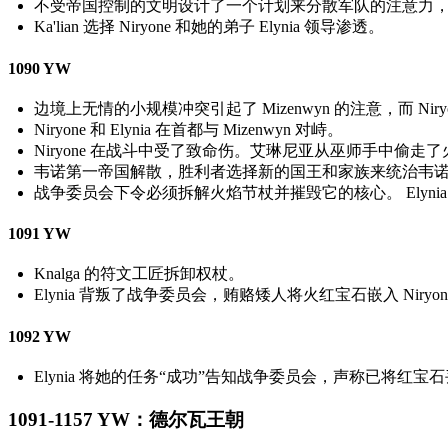
不受帝国控制的文明设计了一个计划来分散军队的注意力，渗透到 W
Ka'lian 选择 Niryone 和她的弟子 Elynia 领导渗透。
1090 YW
边境上无情的小规模冲突引起了 Mizenwyn 的注意，而 Nir
Niryone 和 Elynia 在首都与 Mizenwyn 对峙。
Niryone 在战斗中受了致命伤。艾琳尼亚从巫师手中偷
韦诺第一帝国解散，胜利者选择新的国王和家族来统治韦诺：De
战争委员会下令必须拆解火焰节杖并摧毁它的核心。 Elyni
1091 YW
Knalga 的符文工匠拆卸权杖。
Elynia 背叛了战争委员会，贿赂矮人将火红宝石嵌入 Ni
1092 YW
Elynia 将她的任务“成功”告知战争委员会，声称已将红宝
1091-1157 YW：德尔瓦王朝