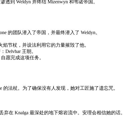
eldyn 并终结 Mizenwyn 和韦诺帝国。
yone 的团队潜入了帝国，并最终潜入了 Weldyn。
走了火焰节杖，并设法利用它的力量摧毁了他。
lvhar 王朝。
a 自愿完成这项任务。
ryone 的法杖。为了确保没有人发现，她对工匠施了遗忘咒。
石丢弃在 Knalga 最深处的地下熔岩流中。安理会相信她的话。