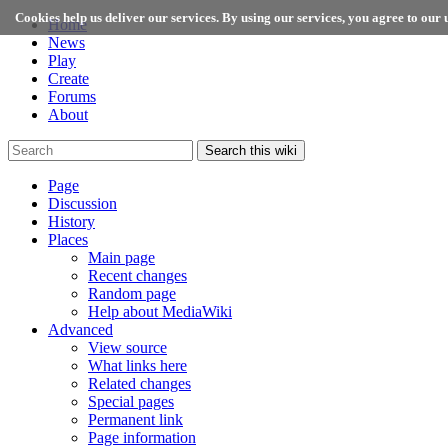
Cookies help us deliver our services. By using our services, you agree to our u
Home
News
Play
Create
Forums
About
Search this wiki
Page
Discussion
History
Places
Main page
Recent changes
Random page
Help about MediaWiki
Advanced
View source
What links here
Related changes
Special pages
Permanent link
Page information