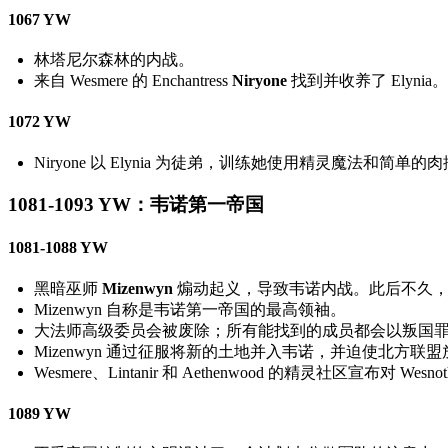
1067 YW
林塔尼尔森林的内战。
来自 Wesmere 的 Enchantress
Niryone
找到并收养了 Elynia。
1072 YW
Niryone 以 Elynia 为徒弟，训练她使用精灵魔法和简单的
1081-1093 YW：韦诺第一帝国
1081-1088 YW
黑暗巫师
Mizenwyn
煽动起义，导致韦诺内战。此后不久，
Mizenwyn 自称是韦诺第一帝国的最高领袖。
大法师高级委员会被废除；所有能找到的成员都会以叛国
Mizenwyn 通过征服将新的土地并入韦诺，并迫使北方联盟放
Wesmere、Lintanir 和 Aethenwood 的精灵社区宣布对 Wes
1089 YW