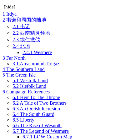
[
hide
]
1
Irdya
2
韦诺和周围的陆地
2.1
韦诺
2.2
西南精灵领地
2.3
埃仁撒伐
2.4
北地
2.4.1
Wesmere
3
Far North
3.1
Area around Tirigaz
4
The Southern Land
5
The Green Isle
5.1
Wesfolk Land
5.2
Islefolk Land
6
Campaign References
6.1
Heir To The Throne
6.2
A Tale of Two Brothers
6.3
An Orcish Incursion
6.4
The South Guard
6.5
Liberty
6.6
The Rise of Wesnoth
6.7
The Legend of Wesmere
6.7.1
LOW Custom Map