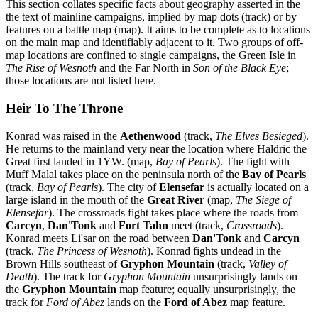
This section collates specific facts about geography asserted in the
the text of mainline campaigns, implied by map dots (track) or by
features on a battle map (map). It aims to be complete as to locations
on the main map and identifiably adjacent to it. Two groups of off-
map locations are confined to single campaigns, the Green Isle in
The Rise of Wesnoth
and the Far North in
Son of the Black Eye
;
those locations are not listed here.
Heir To The Throne
Konrad was raised in the
Aethenwood
(track,
The Elves Besieged
).
He returns to the mainland very near the location where Haldric the
Great first landed in 1YW. (map,
Bay of Pearls
). The fight with
Muff Malal takes place on the peninsula north of the
Bay of Pearls
(track,
Bay of Pearls
). The city of
Elensefar
is actually located on a
large island in the mouth of the
Great River
(map,
The Siege of
Elensefar
). The crossroads fight takes place where the roads from
Carcyn
,
Dan'Tonk
and
Fort Tahn
meet (track,
Crossroads
).
Konrad meets Li'sar on the road between
Dan'Tonk
and
Carcyn
(track,
The Princess of Wesnoth
). Konrad fights undead in the
Brown Hills southeast of
Gryphon Mountain
(track,
Valley of
Death
). The track for
Gryphon Mountain
unsurprisingly lands on
the
Gryphon Mountain
map feature; equally unsurprisingly, the
track for
Ford of Abez
lands on the
Ford of Abez
map feature.