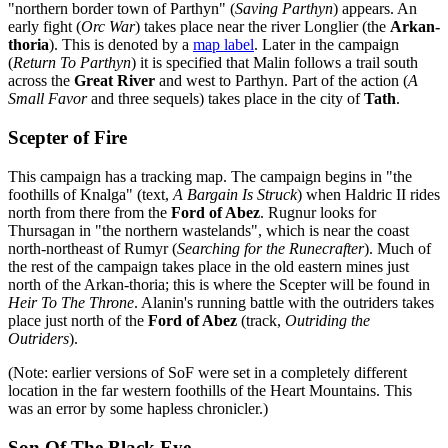
"northern border town of Parthyn" (
Saving Parthyn
) appears. An
early fight (
Orc War
) takes place near the river Longlier (the
Arkan-
thoria
). This is denoted by a
map label
. Later in the campaign
(
Return To Parthyn
) it is specified that Malin follows a trail south
across the
Great River
and west to Parthyn. Part of the action (
A
Small Favor
and three sequels) takes place in the city of
Tath
.
Scepter of Fire
This campaign has a tracking map. The campaign begins in "the
foothills of Knalga" (text,
A Bargain Is Struck
) when Haldric II rides
north from there from the
Ford of Abez
. Rugnur looks for
Thursagan in "the northern wastelands", which is near the coast
north-northeast of Rumyr (
Searching for the Runecrafter
). Much of
the rest of the campaign takes place in the old eastern mines just
north of the Arkan-thoria; this is where the Scepter will be found in
Heir To The Throne
. Alanin's running battle with the outriders takes
place just north of the
Ford of Abez
(track,
Outriding the
Outriders
).
(Note: earlier versions of SoF were set in a completely different
location in the far western foothills of the Heart Mountains. This
was an error by some hapless chronicler.)
Son Of The Black Eye