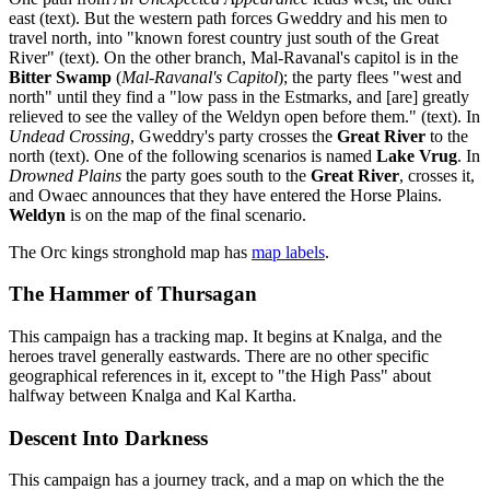
east (text). But the western path forces Gweddry and his men to
travel north, into "known forest country just south of the Great
River" (text). On the other branch, Mal-Ravanal's capitol is in the
Bitter Swamp
(
Mal-Ravanal's Capitol
); the party flees "west and
north" until they find a "low pass in the Estmarks, and [are] greatly
relieved to see the valley of the Weldyn open before them." (text). In
Undead Crossing
, Gweddry's party crosses the
Great River
to the
north (text). One of the following scenarios is named
Lake Vrug
. In
Drowned Plains
the party goes south to the
Great River
, crosses it,
and Owaec announces that they have entered the Horse Plains.
Weldyn
is on the map of the final scenario.
The Orc kings stronghold map has
map labels
.
The Hammer of Thursagan
This campaign has a tracking map. It begins at Knalga, and the
heroes travel generally eastwards. There are no other specific
geographical references in it, except to "the High Pass" about
halfway between Knalga and Kal Kartha.
Descent Into Darkness
This campaign has a journey track, and a map on which the the