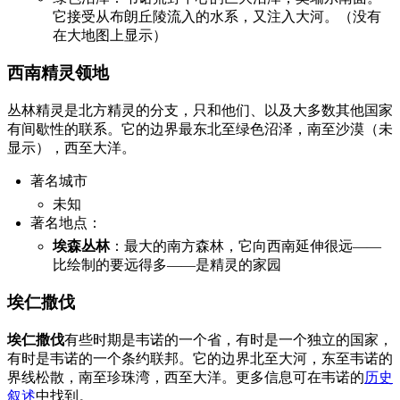
它接受从布朗丘陵流入的水系，又注入大河。（没有
在大地图上显示）
西南精灵领地
丛林精灵是北方精灵的分支，只和他们、以及大多数其他国家
有间歇性的联系。它的边界最东北至绿色沼泽，南至沙漠（未
显示），西至大洋。
著名城市
未知
著名地点：
埃森丛林
：最大的南方森林，它向西南延伸很远——
比绘制的要远得多——是精灵的家园
埃仁撒伐
埃仁撒伐
有些时期是韦诺的一个省，有时是一个独立的国家，
有时是韦诺的一个条约联邦。它的边界北至大河，东至韦诺的
界线松散，南至珍珠湾，西至大洋。更多信息可在韦诺的
历史
叙述
中找到。