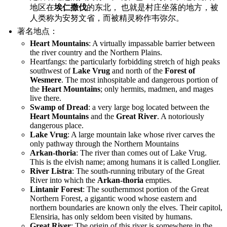
地区在
埃仁撒伐
的东北， 也就是村庄坐落的地方，被
人类称为安努文省，而被精灵称作韦弥尔。
著名地点：
Heart Mountains
: A virtually impassable barrier between
the river country and the Northern Plains.
Heartfangs: the particularly forbidding stretch of high peaks
southwest of
Lake Vrug
and north of the
Forest of
Wesmere
. The most inhospitable and dangerous portion of
the
Heart Mountains
; only hermits, madmen, and mages
live there.
Swamp of Dread
: a very large bog located between the
Heart Mountains
and the
Great River
. A notoriously
dangerous place.
Lake Vrug
: A large mountain lake whose river carves the
only pathway through the Northern Mountains
Arkan-thoria
: The river than comes out of Lake Vrug.
This is the elvish name; among humans it is called Longlier.
River Listra
: The south-running tributary of the Great
River into which the
Arkan-thoria
empties.
Lintanir Forest
: The southernmost portion of the Great
Northern Forest, a gigantic wood whose eastern and
northern boundaries are known only the elves. Their capitol,
Elensiria, has only seldom been visited by humans.
Great River
: The origin of this river is somewhere in the