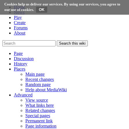
Cookies help us deliver our services. By using our services, you agree to
Home
our use of cookies.
News
Play
Create
Forums
About
Search this wiki
Page
Discussion
History
Places
Main page
Recent changes
Random page
Help about MediaWiki
Advanced
View source
What links here
Related changes
Special pages
Permanent link
Page information