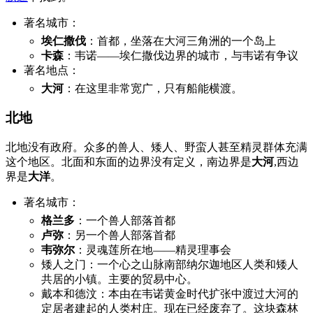
著名城市：
埃仁撒伐
：首都，坐落在大河三角洲的一个岛上
卡森
：韦诺——埃仁撒伐边界的城市，与韦诺有争议
著名地点：
大河
：在这里非常宽广，只有船能横渡。
北地
北地没有政府。众多的兽人、矮人、野蛮人甚至精灵群体充满
这个地区。北面和东面的边界没有定义，南边界是
大河
,西边
界是
大洋
。
著名城市：
格兰多
：一个兽人部落首都
卢弥
：另一个兽人部落首都
韦弥尔
：灵魂莲所在地——精灵理事会
矮人之门：一个心之山脉南部纳尔迦地区人类和矮人
共居的小镇。主要的贸易中心。
戴本和德汶：本由在韦诺黄金时代扩张中渡过大河的
定居者建起的人类村庄。现在已经废弃了。这块森林