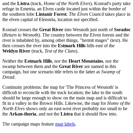
and the
Listra
(track,
Home of the North Elves
). Konrad's party take
refuge in Emetria, an Elven castle located just within the border of
the southern lobe
Lintanir Forest
.
The Elven Council
takes place in
the elven capital of Elensiria, location not specified.
Konrad crosses the
Great River
into Wesnoth just north of
Soradoc
(
Return to Wesnoth
). The country between the Elven forests and the
river is inhabited by, among other things, "hermit mages" (text). He
then crosses the river into the
Estmark Hills
hills east of the
Weldyn River
(track,
Test of the Clans
).
Neither the
Estmark Hills
, nor the
Heart Mountains
, nor the
swamp between them and the
Great River
are named in this
campaign, but one scenario title refers to the latter as
Swamp of
Dread
.
Continuity problems: the map for 'The Princess of Wesnoth' is
difficult to reconcile with the track location; the lake to the south
should be large enough to show on the main map and is difficult to
fit in a valley in the Brown Hills. Likewise, the map for
Home of the
North Elves
shows only an east-west river probably too small to be
the
Arkan-thoria
, and not the
Listra
that it should flow into.
The campaign maps feature
map labels
.