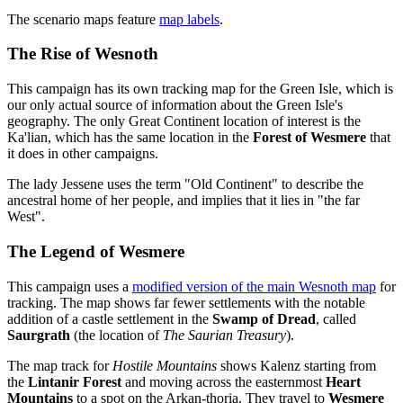
The scenario maps feature
map labels
.
The Rise of Wesnoth
This campaign has its own tracking map for the Green Isle, which is
our only actual source of information about the Green Isle's
geography. The only Great Continent location of interest is the
Ka'lian, which has the same location in the
Forest of Wesmere
that
it does in other campaigns.
The lady Jessene uses the term "Old Continent" to describe the
ancestral home of her people, and implies that it lies in "the far
West".
The Legend of Wesmere
This campaign uses a
modified version of the main Wesnoth map
for
tracking. The map shows far fewer settlements with the notable
addition of a castle settlement in the
Swamp of Dread
, called
Saurgrath
(the location of
The Saurian Treasury
).
The map track for
Hostile Mountains
shows Kalenz starting from
the
Lintanir Forest
and moving across the easternmost
Heart
Mountains
to a spot on the Arkan-thoria. They travel to
Wesmere