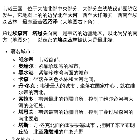
韦诺王国，位于大陆北部中央部分。大部分主线战役都围绕它
发生。它地图上的的边界北至
大河
，西至
大洋
海滨，西南至埃
森丛林，最东至
苦涩沼泽
（大地图右下角）。
跨过
埃森河
，
塔恩关
向南，是韦诺的边疆地区。以此为界的南
方（地图外），以茂密的
埃森丛林
被认为是最北端。
著名城市：
维尔帝
：韦诺首都。
奥瑞尔
：紧靠珍珠湾的城市。
黑水港
：紧靠珍珠湾南面的城市。
卡森
：坐落在灰色丛林和大河之间。
丹·冬克
：韦诺最大的城市，坐落在国家中心，就在维
尔帝的西北。
索拉多
：韦诺最北的边疆哨所，控制了维尔帝河与大
河的交汇处。T
塔恩关
：韦诺最南的边疆哨所，控制了穿过埃森河的
南北要道。
塔斯
：丹·冬克北面的重要要塞城市，控制了东至布朗
丘陵，北至
雅碧滩
的广袤荒野。
著名地点：