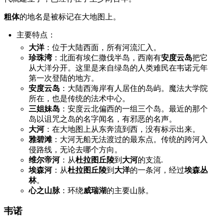
粗体
的地名是被标记在大地图上。
主要特点：
大洋
：位于大陆西面，所有河流汇入。
珍珠湾
：北面有埃仁撒伐半岛，西南有
安度云岛
把它
从大洋分开。这里是来自绿岛的人类难民在韦诺元年
第一次登陆的地方。
安度云岛
：大陆西海岸有人居住的岛屿。魔法大学院
所在，也是传统的法术中心。
三姐妹岛
：安度云北偏西的一组三个岛。最近的那个
岛以诅咒之岛的名字闻名，有邪恶的名声。
大河
：在大地图上从东奔流到西，没有标示出来。
雅碧滩
：大河无船无法渡过的最东点。传统的跨河入
侵路线，无论去哪个方向。
维尔帝河
：从
杜拉图丘陵
到
大河
的支流.
埃森河
：从
杜拉图丘陵
到
大洋
的一条河，经过
埃森丛
林
。
心之山脉
：环绕
威瑞湖
的主要山脉。
韦诺