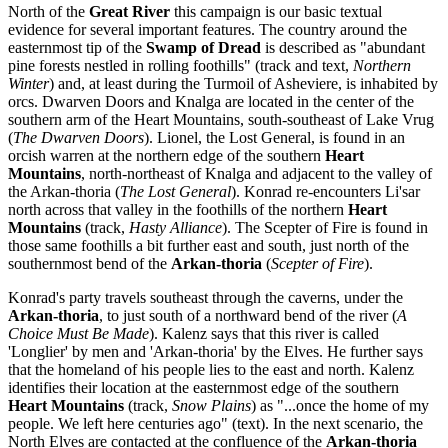
North of the
Great River
this campaign is our basic textual
evidence for several important features. The country around the
easternmost tip of the
Swamp of Dread
is described as "abundant
pine forests nestled in rolling foothills" (track and text,
Northern
Winter
) and, at least during the Turmoil of Asheviere, is inhabited by
orcs. Dwarven Doors and Knalga are located in the center of the
southern arm of the Heart Mountains, south-southeast of Lake Vrug
(
The Dwarven Doors
). Lionel, the Lost General, is found in an
orcish warren at the northern edge of the southern
Heart
Mountains
, north-northeast of Knalga and adjacent to the valley of
the Arkan-thoria (
The Lost General
). Konrad re-encounters Li'sar
north across that valley in the foothills of the northern
Heart
Mountains
(track,
Hasty Alliance
). The Scepter of Fire is found in
those same foothills a bit further east and south, just north of the
southernmost bend of the
Arkan-thoria
(
Scepter of Fire
).
Konrad's party travels southeast through the caverns, under the
Arkan-thoria
, to just south of a northward bend of the river (
A
Choice Must Be Made
). Kalenz says that this river is called
'Longlier' by men and 'Arkan-thoria' by the Elves. He further says
that the homeland of his people lies to the east and north. Kalenz
identifies their location at the easternmost edge of the southern
Heart Mountains
(track,
Snow Plains
) as "...once the home of my
people. We left here centuries ago" (text). In the next scenario, the
North Elves are contacted at the confluence of the
Arkan-thoria