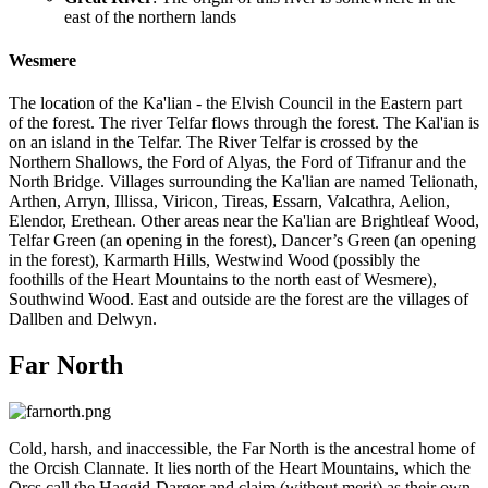
east of the northern lands
Wesmere
The location of the Ka'lian - the Elvish Council in the Eastern part
of the forest. The river Telfar flows through the forest. The Kal'ian is
on an island in the Telfar. The River Telfar is crossed by the
Northern Shallows, the Ford of Alyas, the Ford of Tifranur and the
North Bridge. Villages surrounding the Ka'lian are named Telionath,
Arthen, Arryn, Illissa, Viricon, Tireas, Essarn, Valcathra, Aelion,
Elendor, Erethean. Other areas near the Ka'lian are Brightleaf Wood,
Telfar Green (an opening in the forest), Dancer’s Green (an opening
in the forest), Karmarth Hills, Westwind Wood (possibly the
foothills of the Heart Mountains to the north east of Wesmere),
Southwind Wood. East and outside are the forest are the villages of
Dallben and Delwyn.
Far North
Cold, harsh, and inaccessible, the Far North is the ancestral home of
the Orcish Clannate. It lies north of the Heart Mountains, which the
Orcs call the Haggid-Dargor and claim (without merit) as their own.