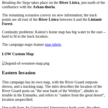
Breaking the Siege
takes place on the
River Listra
, just north of the
confluence with the
Arkan-thoria
.
The remaining scenarios convey no new information; the track
points are all east of the
River Listra
between it and the
Lintanir
Forest
.
Continuity problems: Kalenz's home map has big water to the east --
hard to fit to the track location.
The campaign maps feature
map labels
.
LOW Custom Map
Eastern Invasion
This campaign has its own map, with the River Guard outposts
shown, and a tracking map. The intro describes the location of the
River Guard posts on "the near bank of the Weldyn", alludes to
trouble in the Estmarks, and refers to "raiders from the great desert",
location unspecified.
One path from
An Unexpected Appearance
leads west, the other