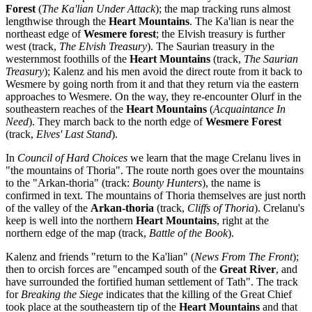
Forest
(
The Ka'lian Under Attack
); the map tracking runs almost
lengthwise through the
Heart Mountains
. The Ka'lian is near the
northeast edge of
Wesmere forest
; the Elvish treasury is further
west (track,
The Elvish Treasury
). The Saurian treasury in the
westernmost foothills of the
Heart Mountains
(track,
The Saurian
Treasury
); Kalenz and his men avoid the direct route from it back to
Wesmere by going north from it and that they return via the eastern
approaches to Wesmere. On the way, they re-encounter Olurf in the
southeastern reaches of the
Heart Mountains
(
Acquaintance In
Need
). They march back to the north edge of
Wesmere Forest
(track,
Elves' Last Stand
).
In
Council of Hard Choices
we learn that the mage Crelanu lives in
"the mountains of Thoria". The route north goes over the mountains
to the "Arkan-thoria" (track:
Bounty Hunters
), the name is
confirmed in text. The mountains of Thoria themselves are just north
of the valley of the
Arkan-thoria
(track,
Cliffs of Thoria
). Crelanu's
keep is well into the northern
Heart Mountains
, right at the
northern edge of the map (track,
Battle of the Book
).
Kalenz and friends "return to the Ka'lian" (
News From The Front
);
then to orcish forces are "encamped south of the
Great River
, and
have surrounded the fortified human settlement of Tath". The track
for
Breaking the Siege
indicates that the killing of the Great Chief
took place at the southeastern tip of the
Heart Mountains
and that