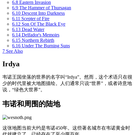
6.8
Eastern Invasion
6.9
The Hammer of Thursagan
6.10
Descent Into Darkness
6.11
Scepter of Fire
6.12
Son Of The Black Eye
6.13
Dead Water
6.14
Delfador's Memoirs
6.15
Northern Rebirth
6.16
Under The Burning Suns
7
See Also
Irdya
韦诺王国坐落的世界的名字叫“Irdya”。然而，这个术语只在很
少的时代里被大地图描绘。人们通常只说“世界”，或者诗意地
说，“绿色大世界”。
韦诺和周围的陆地
这张地图当前大约是韦诺450年。这些著名城市在韦诺黄金时
代就建立了，已经存在了至少两百年。