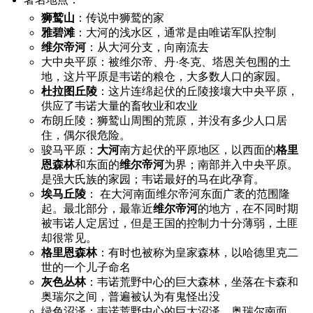
狮鹫山
：传说中狮鹫的家
雅碧滩
：大河的浅水区，通常是由唯诺军队控制
维尔帝河
：从大河分支，向南流去
大中央平原：被维尔帝、丹·冬克、塔恩关包围的土
地，这片平原是韦诺的粮仓，大多数人口的家园。
杜拉图丘陵
：这片连绵起伏的丘陵接壤大中央平原，
供应了韦诺大量的畜牧业和农业
布朗丘陵：狮鹫山周围的荒原，并没有多少人口居
住，偶尔很危险。
骏马平原：
大河
南方起伏的平原地区，以西面的
格里
恩森林
和东面的
维尔帝河
为界；南部并入中央平原。
是强大氏族的家园；韦诺最好的马在此孕育。
埃马丘陵
： 在大河南面维尔帝河东面广袤的范围隆
起。最北部分，最靠近
维尔帝河
的地方，在不同时期
被韦诺人定居过，但是王国的控制力十分薄弱，土匪
却很常见。
格里恩森林
：有时也被称为皇家森林，以哈德里克二
世的一个儿子命名
灰色丛林
：韦诺荒野中心的巨大森林，坐落在卡森和
奥瑞尔之间，普遍被认为有鬼怪出没
绿色沼泽：韦诺荒野中心的巨大沼泽，奥瑞尔南面。