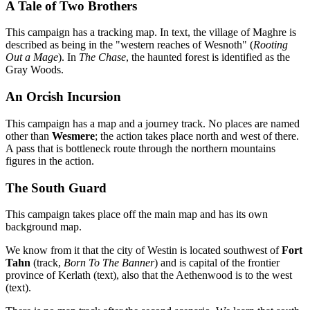
A Tale of Two Brothers
This campaign has a tracking map. In text, the village of Maghre is
described as being in the "western reaches of Wesnoth" (
Rooting
Out a Mage
). In
The Chase
, the haunted forest is identified as the
Gray Woods.
An Orcish Incursion
This campaign has a map and a journey track. No places are named
other than
Wesmere
; the action takes place north and west of there.
A pass that is bottleneck route through the northern mountains
figures in the action.
The South Guard
This campaign takes place off the main map and has its own
background map.
We know from it that the city of Westin is located southwest of
Fort
Tahn
(track,
Born To The Banner
) and is capital of the frontier
province of Kerlath (text), also that the Aethenwood is to the west
(text).