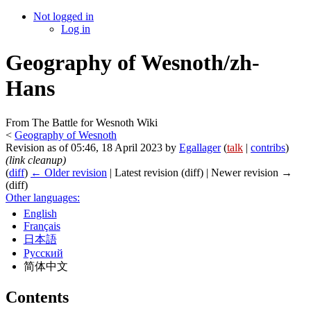
Not logged in
Log in
Geography of Wesnoth/zh-
Hans
From The Battle for Wesnoth Wiki
<
Geography of Wesnoth
Revision as of 05:46, 18 April 2023 by
Egallager
(
talk
|
contribs
)
(link cleanup)
(
diff
)
← Older revision
| Latest revision (diff) | Newer revision →
(diff)
Other languages:
English
Français
日本語
Русский
简体中文
Contents