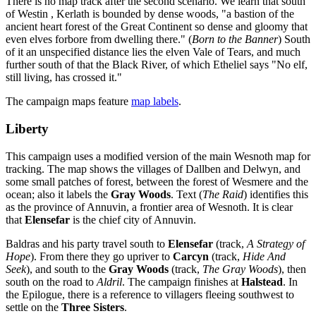
There is no map track after the second scenario. We learn that south
of Westin , Kerlath is bounded by dense woods, "a bastion of the
ancient heart forest of the Great Continent so dense and gloomy that
even elves forbore from dwelling there." (
Born to the Banner
) South
of it an unspecified distance lies the elven Vale of Tears, and much
further south of that the Black River, of which Etheliel says "No elf,
still living, has crossed it."
The campaign maps feature
map labels
.
Liberty
This campaign uses a modified version of the main Wesnoth map for
tracking. The map shows the villages of Dallben and Delwyn, and
some small patches of forest, between the forest of Wesmere and the
ocean; also it labels the
Gray Woods
. Text (
The Raid
) identifies this
as the province of Annuvin, a frontier area of Wesnoth. It is clear
that
Elensefar
is the chief city of Annuvin.
Baldras and his party travel south to
Elensefar
(track,
A Strategy of
Hope
). From there they go upriver to
Carcyn
(track,
Hide And
Seek
), and south to the
Gray Woods
(track,
The Gray Woods
), then
south on the road to
Aldril
. The campaign finishes at
Halstead
. In
the Epilogue, there is a reference to villagers fleeing southwest to
settle on the
Three Sisters
.