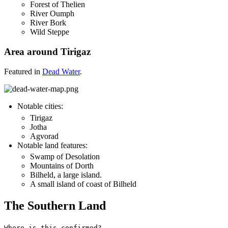
Forest of Thelien
River Oumph
River Bork
Wild Steppe
Area around Tirigaz
Featured in
Dead Water
.
Notable cities:
Tirigaz
Jotha
Agvorad
Notable land features:
Swamp of Desolation
Mountains of Dorth
Bilheld, a large island.
A small island of coast of Bilheld
The Southern Land
Where is this confirmed?