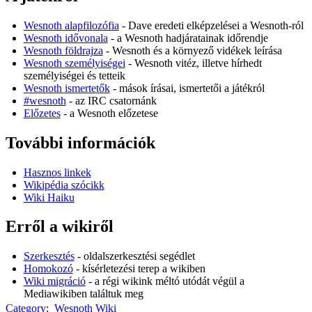
Wesnoth alapfilozófia
- Dave eredeti elképzelései a Wesnoth-ról
Wesnoth idővonala
- a Wesnoth hadjáratainak időrendje
Wesnoth földrajza
- Wesnoth és a környező vidékek leírása
Wesnoth személyiségei
- Wesnoth vitéz, illetve hírhedt
személyiségei és tetteik
Wesnoth ismertetők
- mások írásai, ismertetői a játékról
#wesnoth
- az IRC csatornánk
Előzetes
- a Wesnoth előzetese
További információk
Hasznos linkek
Wikipédia szócikk
Wiki Haiku
Erről a wikiről
Szerkesztés
- oldalszerkesztési segédlet
Homokozó
- kísérletezési terep a wikiben
Wiki migráció
- a régi wikink méltó utódát végül a
Mediawikiben találtuk meg
Category
:
Wesnoth Wiki