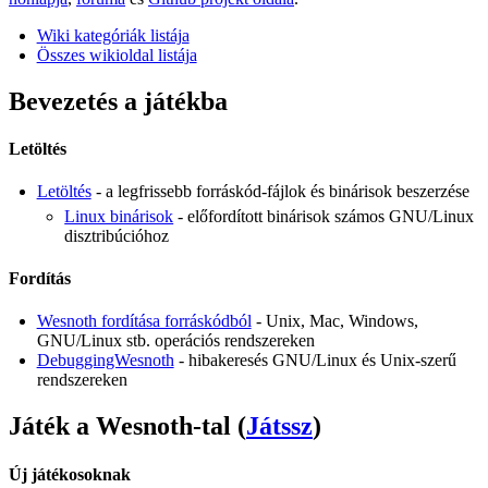
Wiki kategóriák listája
Összes wikioldal listája
Bevezetés a játékba
Letöltés
Letöltés
- a legfrissebb forráskód-fájlok és binárisok beszerzése
Linux binárisok
- előfordított binárisok számos GNU/Linux
disztribúcióhoz
Fordítás
Wesnoth fordítása forráskódból
- Unix, Mac, Windows,
GNU/Linux stb. operációs rendszereken
DebuggingWesnoth
- hibakeresés GNU/Linux és Unix-szerű
rendszereken
Játék a Wesnoth-tal (
Játssz
)
Új játékosoknak