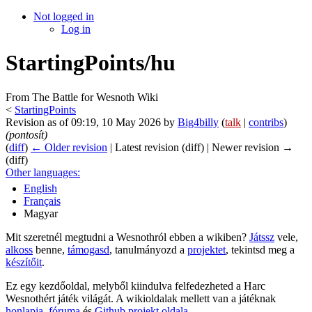
Not logged in
Log in
StartingPoints/hu
From The Battle for Wesnoth Wiki
<
StartingPoints
Revision as of 09:19, 10 May 2026 by
Big4billy
(
talk
|
contribs
)
(pontosít)
(
diff
)
← Older revision
| Latest revision (diff) | Newer revision →
(diff)
Other languages:
English
Français
Magyar
Mit szeretnél megtudni a Wesnothról ebben a wikiben?
Játssz
vele,
alkoss
benne,
támogasd
, tanulmányozd a
projektet
, tekintsd meg a
készítőit
.
Ez egy kezdőoldal, melyből kiindulva felfedezheted a Harc
Wesnothért játék világát. A wikioldalak mellett van a játéknak
honlapja
,
fóruma
és
Github projekt oldala
.