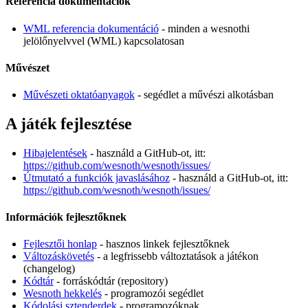
Referencia dokumentációk
WML referencia dokumentáció
- minden a wesnothi
jelölőnyelvvel (WML) kapcsolatosan
Művészet
Művészeti oktatóanyagok
- segédlet a művészi alkotásban
A játék fejlesztése
Hibajelentések
- használd a GitHub-ot, itt:
https://github.com/wesnoth/wesnoth/issues/
Útmutató a funkciók javaslásához
- használd a GitHub-ot, itt:
https://github.com/wesnoth/wesnoth/issues/
Információk fejlesztőknek
Fejlesztői honlap
- hasznos linkek fejlesztőknek
Változáskövetés
- a legfrissebb változtatások a játékon
(changelog)
Kódtár
- forráskódtár (repository)
Wesnoth hekkelés
- programozói segédlet
Kódolási sztenderdek
- programozóknak