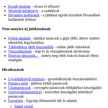
Kezdő lépések
- olvass el először!
Wesnoth kézikönyv
- a szabályok
Hivatalos hadjáratok
- a játékkal együtt közzétett fővonalbeli
hadjáratok leírásai
Nem annyira új játékosoknak
Fejlett taktikák
- taktikai tanácsok a gépi (MI), illetve emberi
ellenfelek legyőzéséhez
Többjátékos játék kiszolgálók
- online játék másokkal
Visszajátszások
- régi és új visszajátszások archivuma
Hogyan játsszunk...
- ismerj meg több frakció-frakció elleni
stratégiát
Hivatkozások
Gyorsbillentyű-rendszer
- gyorsbillentyűk hozzárendelései
Parancs mód
- játékon belüli parancsok
Chatparancsok
- csevegési parancsok többjátékos kiszolgálón
Szerveradminisztráció
- közvetlen kiszolgálói lekérdező
parancsok
Egységek
- Egység előmeneteli fák és adatok
Stabil verzió