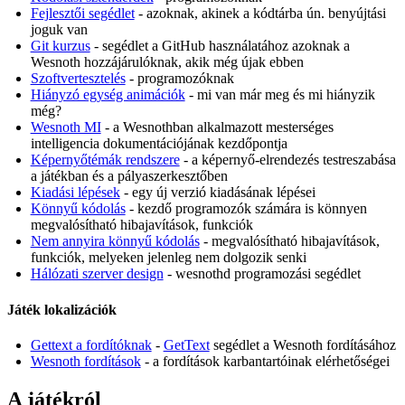
Fejlesztői segédlet
- azoknak, akinek a kódtárba ún. benyújtási
joguk van
Git kurzus
- segédlet a GitHub használatához azoknak a
Wesnoth hozzájárulóknak, akik még újak ebben
Szoftvertesztelés
- programozóknak
Hiányzó egység animációk
- mi van már meg és mi hiányzik
még?
Wesnoth MI
- a Wesnothban alkalmazott mesterséges
intelligencia dokumentációjának kezdőpontja
Képernyőtémák rendszere
- a képernyő-elrendezés testreszabása
a játékban és a pályaszerkesztőben
Kiadási lépések
- egy új verzió kiadásának lépései
Könnyű kódolás
- kezdő programozók számára is könnyen
megvalósítható hibajavítások, funkciók
Nem annyira könnyű kódolás
- megvalósítható hibajavítások,
funkciók, melyeken jelenleg nem dolgozik senki
Hálózati szerver design
- wesnothd programozási segédlet
Játék lokalizációk
Gettext a fordítóknak
-
GetText
segédlet a Wesnoth fordításához
Wesnoth fordítások
- a fordítások karbantartóinak elérhetőségei
A játékról