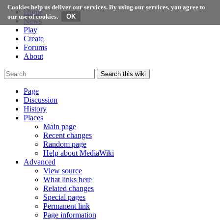
Cookies help us deliver our services. By using our services, you agree to
Home
our use of cookies.
News
Play
Create
Forums
About
Search this wiki
Page
Discussion
History
Places
Main page
Recent changes
Random page
Help about MediaWiki
Advanced
View source
What links here
Related changes
Special pages
Permanent link
Page information