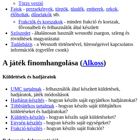
Törzs verzió
Fajok
-
perzsekények
,
törpök
,
tündék
,
emberek
,
orkok
,
élőholtak
,
dűnelakók
stb.
Frakciók és korszakok
- minden frakció és korszak,
fővonalbeli és felhasználók által készített
Szószedet
- általánosan használt wesnothi zsargon, szleng és
rövidítések magyarázatai
Tudásbázis
- a Wesnoth történetével, hírességeivel kapcsolatos
információk (egyelőre csonk)
A játék finomhangolása (
Alkoss
)
Küldetések és hadjáratok
UMC tartalmak
- felhasználók által készített küldetések,
hadjáratok, játék módosítások
Hadjárat-készítés
- hogyan készíts saját egyjátékos hadjáratokat?
Többjátékos tartalmak
- hogyan készíts saját többjátékos
küldetéseket és hadjáratokat?
Küldetés-készítés
- hogyan készíts saját küldetéseket?
Egység-készítés
- hogyan készíts saját egységeket?
Frakció-készítés
- hogyan készíts saját frakciót?