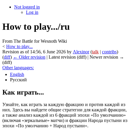
Not logged in
Log in
How to play.../ru
From The Battle for Wesnoth Wiki
<
How to play...
Revision as of 14:56, 6 June 2026 by
Alexinor
(
talk
|
contribs
)
(
diff
)
← Older revision
| Latest revision (diff) | Newer revision →
(diff)
Other languages:
English
Русский
Как играть...
Узнайте, как играть за каждую фракцию и против каждой из
них. Здесь вы найдете общие стратегии для каждой фракции,
а также анализ каждой из 6 фракций эпохи «По умолчанию»
(включая «зеркальные» матчи) и фракции Народа пустыни из
эпохи «По умолчанию + Народ пустыни».