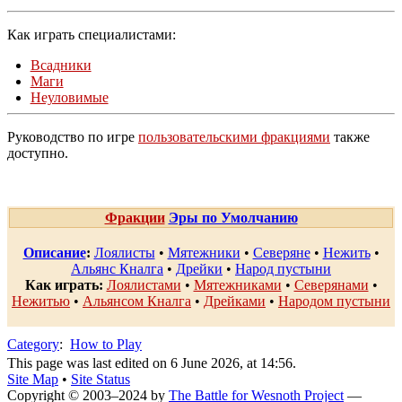
Как играть специалистами:
Всадники
Маги
Неуловимые
Руководство по игре
пользовательскими фракциями
также
доступно.
Фракции
Эры по Умолчанию
Описание
:
Лоялисты
•
Мятежники
•
Северяне
•
Нежить
•
Альянс Кналга
•
Дрейки
•
Народ пустыни
Как играть
:
Лоялистами
•
Мятежниками
•
Северянами
•
Нежитью
•
Альянсом Кналга
•
Дрейками
•
Народом пустыни
Category
:
How to Play
This page was last edited on 6 June 2026, at 14:56.
Site Map
•
Site Status
Copyright © 2003–2024 by
The Battle for Wesnoth Project
—